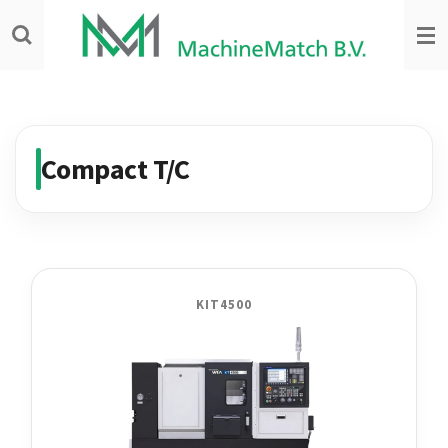
Ga
direct
naar
de
hoofdinhoud
Compact T/C
KIT4500