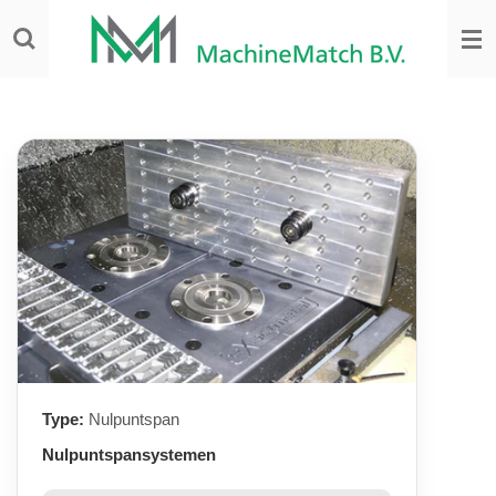
Ga
direct
naar
de
hoofdinhoud
Type:
Nulpuntspan
Nulpuntspansystemen