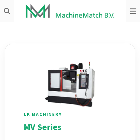
Ga
direct
naar
de
hoofdinhoud
LK MACHINERY
MV Series