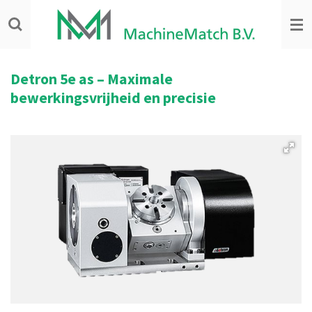
Ga
direct
naar
de
hoofdinhoud
Detron
5e as – Maximale
bewerkingsvrijheid en precisie