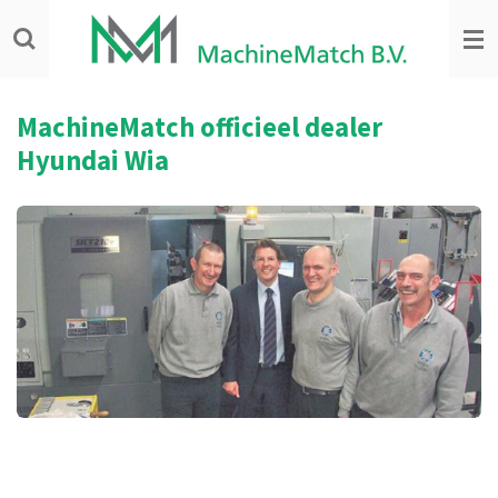
Ga
direct
naar
de
hoofdinhoud
MachineMatch officieel dealer
Hyundai Wia