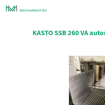
Ga
direct
naar
de
hoofdinhoud
KASTO SSB 260 VA aut