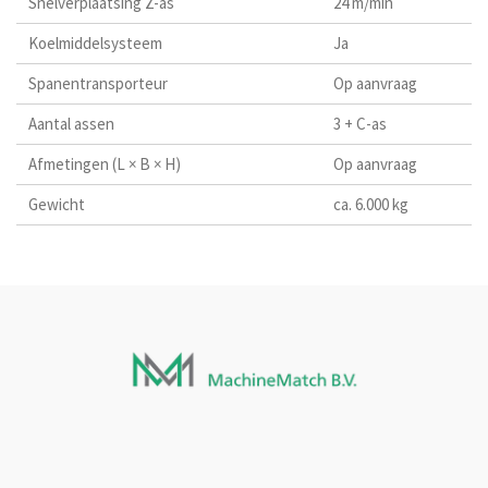
Snelverplaatsing Z-as
24 m/min
Koelmiddelsysteem
Ja
Spanentransporteur
Op aanvraag
Aantal assen
3 + C-as
Afmetingen (L × B × H)
Op aanvraag
Gewicht
ca. 6.000 kg