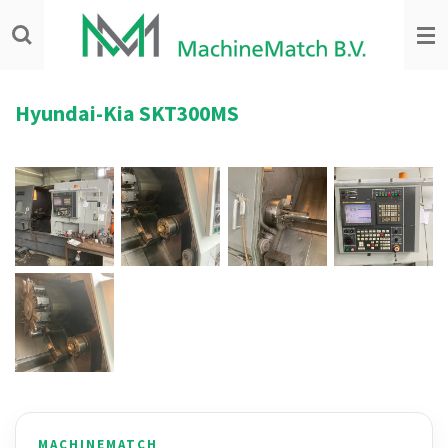
Ga
direct
naar
de
hoofdinhoud
Hyundai-Kia SKT300MS
MACHINEMATCH