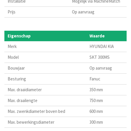
Installatie
Mogelijk via MachineMatch
Prijs
Op aanvraag
Eigenschap
Waarde
Merk
HYUNDAI KIA
Model
SKT 300MS
Bouwjaar
Op aanvraag
Besturing
Fanuc
Max. draaidiameter
350 mm
Max. draailengte
750 mm
Max. zwenkdiameter boven bed
600 mm
Max. bewerkingsdiameter
300 mm