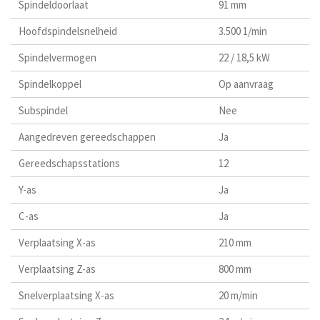
Spindeldoorlaat
91 mm
Hoofdspindelsnelheid
3.500 1/min
Spindelvermogen
22 / 18,5 kW
Spindelkoppel
Op aanvraag
Subspindel
Nee
Aangedreven gereedschappen
Ja
Gereedschapsstations
12
Y-as
Ja
C-as
Ja
Verplaatsing X-as
210 mm
Verplaatsing Z-as
800 mm
Snelverplaatsing X-as
20 m/min