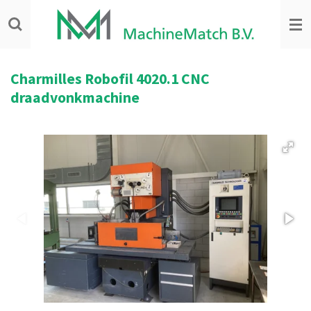
Ga
direct
naar
de
hoofdinhoud
Charmilles Robofil 4020.1 CNC
draadvonkmachine