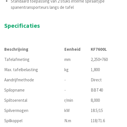
Standaard toepassing van 2 stuks interne spiraaltype
spanentransporteurs langs de tafel
Specificaties
Beschrijving
Eenheid
KF7600L
Tafelafmeting
mm
2,250×760
Max. tafelbelasting
kg
1,800
Aandrijfmethode
-
Direct
Spilopname
-
BBT40
Spiltoerental
r/min
8,000
Spilvermogen
kW
18.5/15
Spilkoppel
N.m
118/71.6