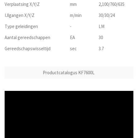
Verplaatsing X/Y/Z
mm
2,100/760/635
IJlgangen X/Y/Z
m/min
30/30/24
Type geleidingen
-
LM
Aantal gereedschappen
EA
30
Gereedschapswisseltijd
sec
3.7
Productcatalogus KF7600L