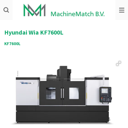
Ga
direct
naar
de
hoofdinhoud
Hyundai Wia
KF7600L
KF7600L