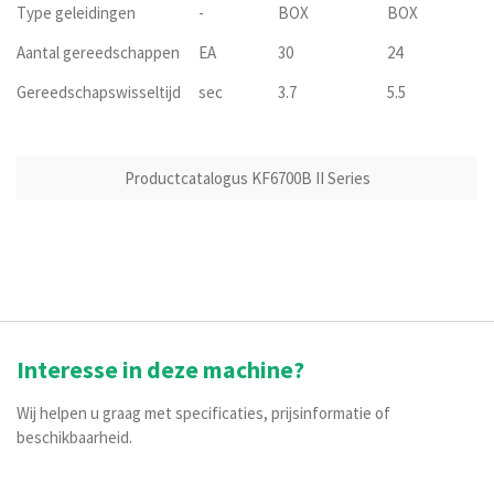
Type geleidingen
-
BOX
BOX
Aantal gereedschappen
EA
30
24
Gereedschapswisseltijd
sec
3.7
5.5
Productcatalogus KF6700B II Series
Interesse in deze machine?
Wij helpen u graag met specificaties, prijsinformatie of
beschikbaarheid.