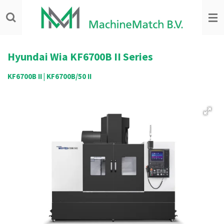
Ga
direct
naar
de
hoofdinhoud
Hyundai Wia KF6700B II Series
KF6700B II | KF6700B/50 II