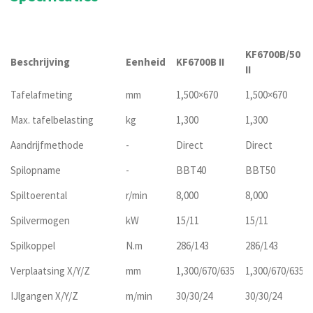
KF6700B/50
Beschrijving
Eenheid
KF6700B II
II
Tafelafmeting
mm
1,500×670
1,500×670
Max. tafelbelasting
kg
1,300
1,300
Aandrijfmethode
-
Direct
Direct
Spilopname
-
BBT40
BBT50
Spiltoerental
r/min
8,000
8,000
Spilvermogen
kW
15/11
15/11
Spilkoppel
N.m
286/143
286/143
Verplaatsing X/Y/Z
mm
1,300/670/635
1,300/670/635
IJlgangen X/Y/Z
m/min
30/30/24
30/30/24