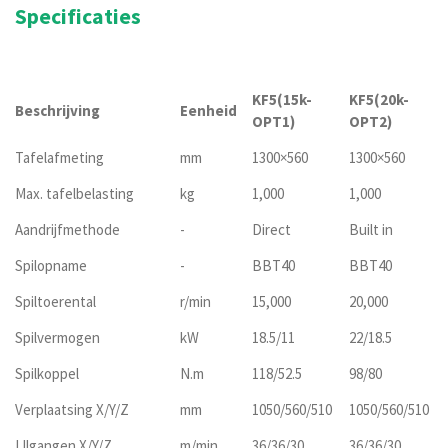
Specificaties
KF5(15k-
KF5(20k-
Beschrijving
Eenheid
OPT1)
OPT2)
Tafelafmeting
mm
1300×560
1300×560
Max. tafelbelasting
kg
1,000
1,000
Aandrijfmethode
-
Direct
Built in
Spilopname
-
BBT40
BBT40
Spiltoerental
r/min
15,000
20,000
Spilvermogen
kW
18.5/11
22/18.5
Spilkoppel
N.m
118/52.5
98/80
Verplaatsing X/Y/Z
mm
1050/560/510
1050/560/510
IJlgangen X/Y/Z
m/min
36/36/30
36/36/30