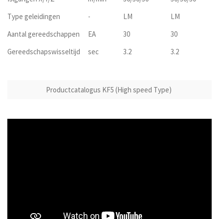
Type geleidingen
-
LM
LM
Aantal gereedschappen
EA
30
30
Gereedschapswisseltijd
sec
3.2
3.2
Productcatalogus KF5 (High speed Type)