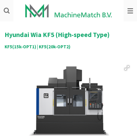
Ga
direct
naar
de
hoofdinhoud
Hyundai Wia KF5 (High-speed Type)
KF5(15k-OPT1) | KF5(20k-OPT2)