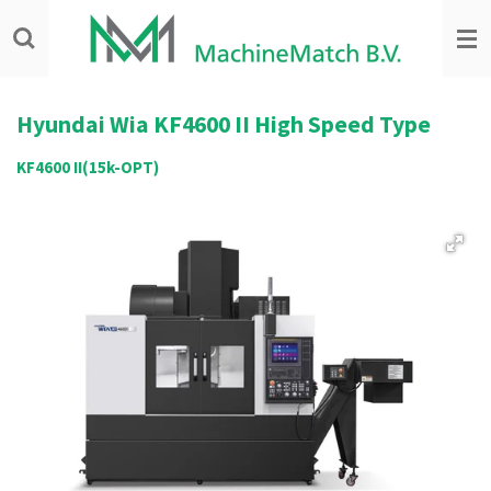
Ga
direct
naar
de
hoofdinhoud
Hyundai Wia KF4600 II High Speed Type
KF4600 II(15k-OPT)