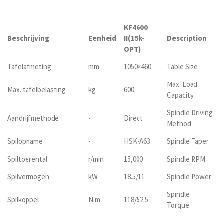
KF4600
Beschrijving
Eenheid
II(15k-
Description
OPT)
Tafelafmeting
mm
1050×460
Table Size
Max. Load
Max. tafelbelasting
kg
600
Capacity
Spindle Driving
Aandrijfmethode
-
Direct
Method
Spilopname
-
HSK-A63
Spindle Taper
Spiltoerental
r/min
15,000
Spindle RPM
Spilvermogen
kW
18.5/11
Spindle Power
Spindle
Spilkoppel
N.m
118/52.5
Torque