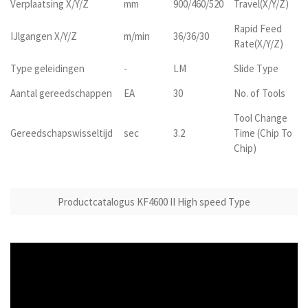
Verplaatsing X/Y/Z
mm
900/460/520
Travel(X/Y/Z)
Rapid Feed
IJlgangen X/Y/Z
m/min
36/36/30
Rate(X/Y/Z)
Type geleidingen
-
LM
Slide Type
Aantal gereedschappen
EA
30
No. of Tools
Tool Change
Gereedschapswisseltijd
sec
3.2
Time (Chip To
Chip)
Productcatalogus KF4600 II High speed Type