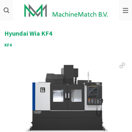
Ga
direct
naar
de
hoofdinhoud
Hyundai Wia
KF4
KF4