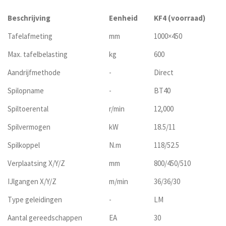
Beschrijving
Eenheid
KF4 (voorraad)
Tafelafmeting
mm
1000×450
Max. tafelbelasting
kg
600
Aandrijfmethode
-
Direct
Spilopname
-
BT40
Spiltoerental
r/min
12,000
Spilvermogen
kW
18.5/11
Spilkoppel
N.m
118/52.5
Verplaatsing X/Y/Z
mm
800/450/510
IJlgangen X/Y/Z
m/min
36/36/30
Type geleidingen
-
LM
Aantal gereedschappen
EA
30