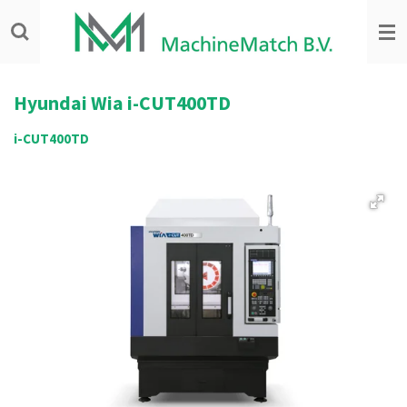
Ga
direct
naar
de
hoofdinhoud
Hyundai Wia
i-CUT400TD
i-CUT400TD