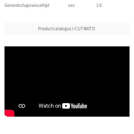
Gereedschapswisseltijd
sec
1.6
Productcatalogus i-CUT400TD