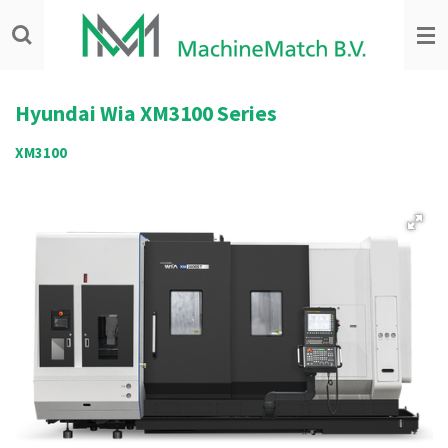
Ga
direct
naar
de
hoofdinhoud
Hyundai Wia
XM3100 Series
XM3100