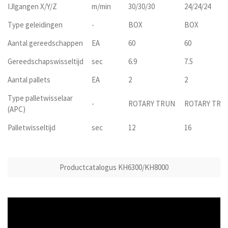
IJlgangen X/Y/Z
m/min
30/30/30
24/24/24
Type geleidingen
-
BOX
BOX
Aantal gereedschappen
EA
60
60
Gereedschapswisseltijd
sec
6.9
7.5
Aantal pallets
EA
2
2
Type palletwisselaar
-
ROTARY TRUN
ROTARY TRU
(APC)
Palletwisseltijd
sec
12
16
Productcatalogus KH6300/KH8000