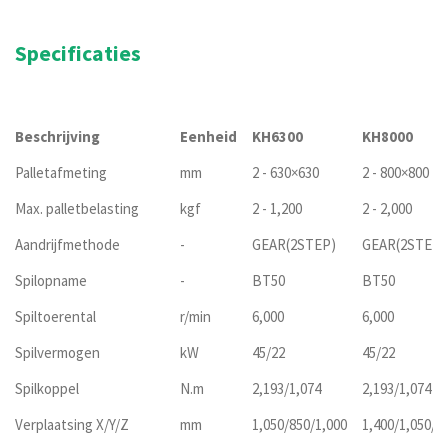
Specificaties
Beschrijving
Eenheid
KH6300
KH8000
Palletafmeting
mm
2 - 630×630
2 - 800×800
Max. palletbelasting
kgf
2 - 1,200
2 - 2,000
Aandrijfmethode
-
GEAR(2STEP)
GEAR(2STEP)
Spilopname
-
BT50
BT50
Spiltoerental
r/min
6,000
6,000
Spilvermogen
kW
45/22
45/22
Spilkoppel
N.m
2,193/1,074
2,193/1,074
Verplaatsing X/Y/Z
mm
1,050/850/1,000
1,400/1,050/1