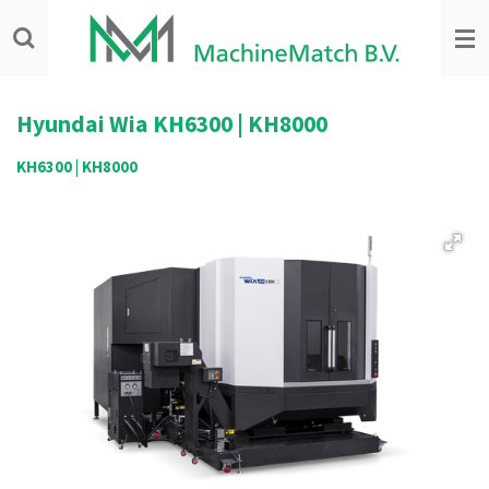
Ga
direct
naar
de
hoofdinhoud
Hyundai Wia
KH6300 | KH8000
KH6300 | KH8000