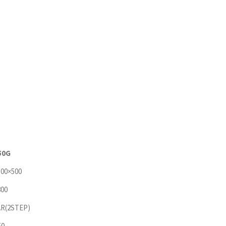
50G
500×500
800
R(2STEP)
50