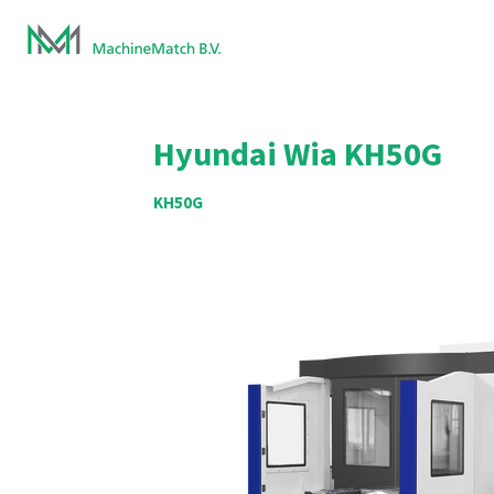
Ga
direct
naar
de
hoofdinhoud
Hyundai Wia
KH50G
KH50G