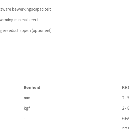
r zware bewerkingscapaciteit
vorming minimaliseert
 gereedschappen (optioneel)
Eenheid
KH
mm
2 - 
kgf
2 - 
-
GEA
-
BT