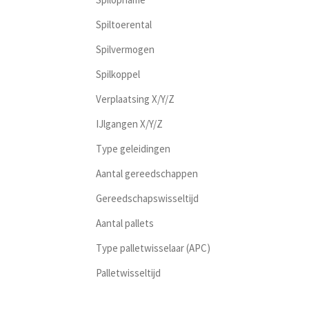
Spiltoerental
Spilvermogen
Spilkoppel
Verplaatsing X/Y/Z
IJlgangen X/Y/Z
Type geleidingen
Aantal gereedschappen
Gereedschapswisseltijd
Aantal pallets
Type palletwisselaar (APC)
Palletwisseltijd