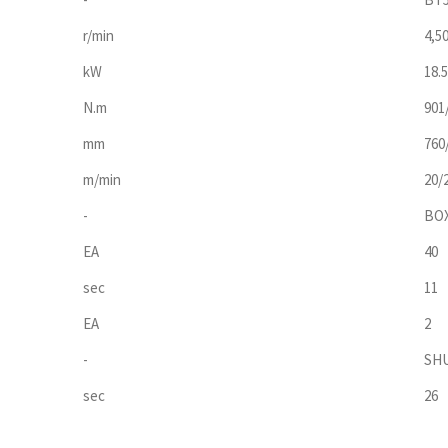
r/min
4,5
kW
18.
N.m
901
mm
760
m/min
20/
-
BO
EA
40
sec
11
EA
2
-
SH
sec
26