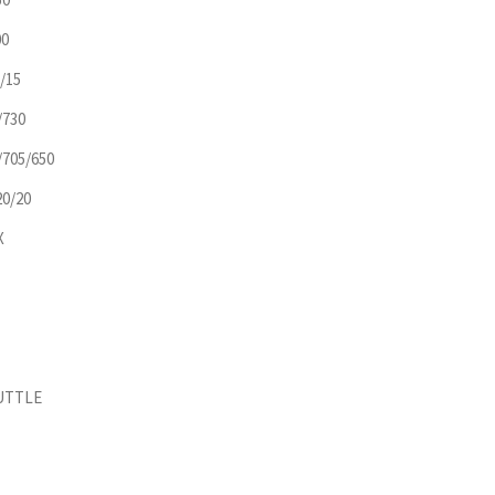
00
5/15
/730
/705/650
20/20
X
UTTLE