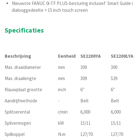
Nieuwste FANUC 0i-TF PLUS-besturing inclusief Smart Guide i
dialooggedeelte + 15 inch touch screen
Specificaties
Beschrijving
Eenheid
SE2200YA
SE2200LYA
Max. draaidiameter
mm
300
300
Max. draailengte
mm
309
529
Klauwplaat grootte
inch
6″
6″
Aandrijfmethode
-
Belt
Belt
Spiltoerental
r/min
6,000
6,000
Spilvermogen
kW
15/11
15/11
Spilkoppel
N.m
127/70
127/70