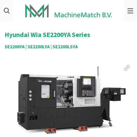
Ga
direct
naar
de
hoofdinhoud
Hyundai Wia
SE2200YA Series
SE2200YA | SE2200LYA | SE2200LSYA