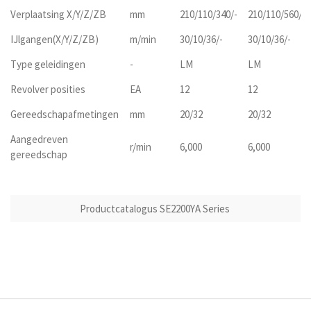
Verplaatsing X/Y/Z/ZB
mm
210/110/340/-
210/110/560/-
IJlgangen(X/Y/Z/ZB)
m/min
30/10/36/-
30/10/36/-
Type geleidingen
-
LM
LM
Revolver posities
EA
12
12
Gereedschapafmetingen
mm
20/32
20/32
Aangedreven
r/min
6,000
6,000
gereedschap
Productcatalogus SE2200YA Series