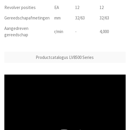
Revolver posities
EA
12
12
Gereedschapafmetingen
mm
32/63
32/63
Aangedreven
r/min
-
4,000
gereedschap
Productcatalogus LV8500 Series