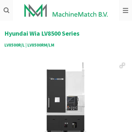
Ga
direct
naar
de
hoofdinhoud
Hyundai Wia
LV8500 Series
LV8500R/L | LV8500RM/LM