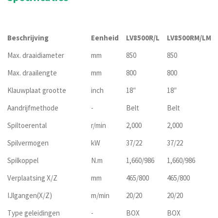
Beschrijving
Eenheid
LV8500R/L
LV8500RM/LM
Max. draaidiameter
mm
850
850
Max. draailengte
mm
800
800
Klauwplaat grootte
inch
18″
18″
Aandrijfmethode
-
Belt
Belt
Spiltoerental
r/min
2,000
2,000
Spilvermogen
kW
37/22
37/22
Spilkoppel
N.m
1,660/986
1,660/986
Verplaatsing X/Z
mm
465/800
465/800
IJlgangen(X/Z)
m/min
20/20
20/20
Type geleidingen
-
BOX
BOX