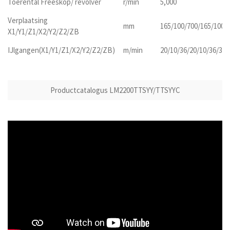
Toerental Freeskop/ revolver
r/min
5,000
Verplaatsing
mm
165/100/700/165/100/
X1/Y1/Z1/X2/Y2/Z2/ZB
IJlgangen(X1/Y1/Z1/X2/Y2/Z2/ZB)
m/min
20/10/36/20/10/36/36
Productcatalogus LM2200TTSYY/TTSYYC