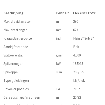
Beschrijving
Eenheid
LM2200TTSYY
Max. draaidiameter
mm
230
Max. draailengte
mm
673
Klauwplaat grootte
inch
Main 8″ Sub 8″
Aandrijfmethode
-
Belt
Spiltoerental
r/min
4,500
Spilvermogen
kW
18.5/15
Spilkoppel
N.m
206/125
Type geleidingen
-
LM/blok
Revolver posities
EA
2×12
Gereedschapafmetingen
mm
20/32