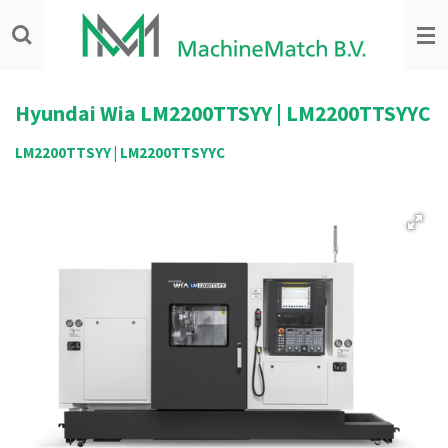
Ga
direct
naar
de
hoofdinhoud
Hyundai Wia
LM2200TTSYY | LM2200TTSYYC
LM2200TTSYY | LM2200TTSYYC