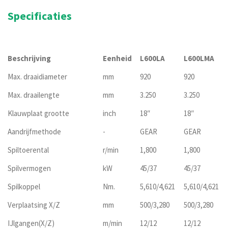
Specificaties
Beschrijving
Eenheid
L600LA
L600LMA
Max. draaidiameter
mm
920
920
Max. draailengte
mm
3.250
3.250
Klauwplaat grootte
inch
18″
18″
Aandrijfmethode
-
GEAR
GEAR
Spiltoerental
r/min
1,800
1,800
Spilvermogen
kW
45/37
45/37
Spilkoppel
Nm.
5,610/4,621
5,610/4,621
Verplaatsing X/Z
mm
500/3,280
500/3,280
IJlgangen(X/Z)
m/min
12/12
12/12