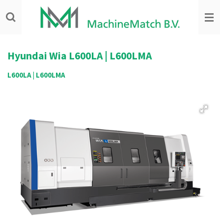
Ga
direct
naar
de
hoofdinhoud
Hyundai Wia
L600LA | L600LMA
L600LA | L600LMA