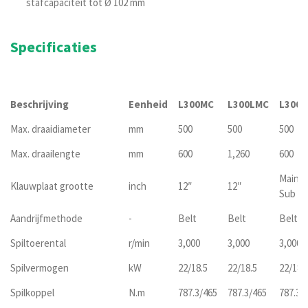
stafcapaciteit tot Ø 102 mm
Specificaties
Beschrijving
Eenheid
L300MC
L300LMC
L300
Max. draaidiameter
mm
500
500
500
Max. draailengte
mm
600
1,260
600
Main 1
Klauwplaat grootte
inch
12″
12″
Sub 8″
Aandrijfmethode
-
Belt
Belt
Belt
Spiltoerental
r/min
3,000
3,000
3,000
Spilvermogen
kW
22/18.5
22/18.5
22/18.
Spilkoppel
N.m
787.3/465
787.3/465
787.3/