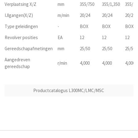
Verplaatsing X/Z
mm
355/750
355/1,350
355/75
IJlgangen(X/Z)
m/min
20/24
20/24
20/24/
Type geleidingen
-
BOX
BOX
BOX
Revolver posities
EA
12
12
12
Gereedschapafmetingen
mm
25/50
25/50
25/50
Aangedreven
r/min
4,000
4,000
4,000
gereedschap
Productcatalogus L300MC/LMC/MSC