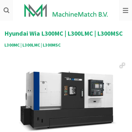
Ga
direct
naar
de
hoofdinhoud
Hyundai Wia
L300MC | L300LMC | L300MSC
L300MC | L300LMC | L300MSC