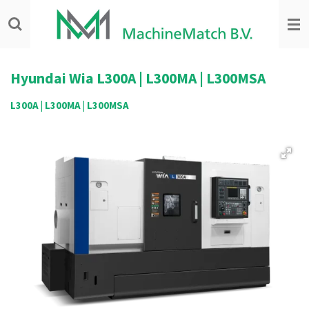
Ga
direct
naar
de
hoofdinhoud
Hyundai Wia
L300A | L300MA | L300MSA
L300A | L300MA | L300MSA