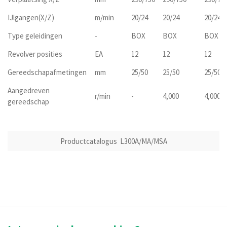
IJlgangen(X/Z)
m/min
20/24
20/24
20/24/2
Type geleidingen
-
BOX
BOX
BOX
Revolver posities
EA
12
12
12
Gereedschapafmetingen
mm
25/50
25/50
25/50
Aangedreven
r/min
-
4,000
4,000
gereedschap
Productcatalogus L300A/MA/MSA