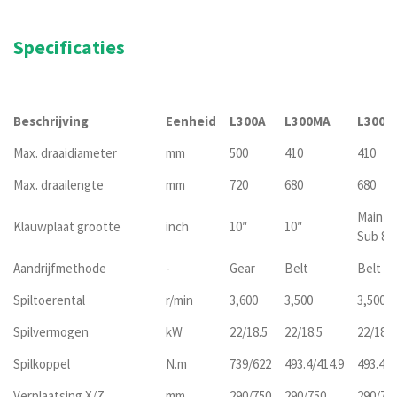
Specificaties
Beschrijving
Eenheid
L300A
L300MA
L300M
Max. draaidiameter
mm
500
410
410
Max. draailengte
mm
720
680
680
Main 10
Klauwplaat grootte
inch
10″
10″
Sub 8″
Aandrijfmethode
-
Gear
Belt
Belt
Spiltoerental
r/min
3,600
3,500
3,500
Spilvermogen
kW
22/18.5
22/18.5
22/18.5
Spilkoppel
N.m
739/622
493.4/414.9
493.4/4
Verplaatsing X/Z
mm
290/750
290/750
290/75