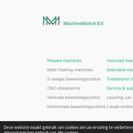
Nieuwe machines
Voorraad mac
Multi-Tasking machines
Gebruikte ma
5-assige bewerkingscentra
Toebehoren t
CNC-draaicentra
Service & su
Verticale bewerkingscentra
Levering van
Horizontale bewerkingscentra
Lokale onder
Deze website maakt gebruik van cookies om uw ervaring te verbeteren
akkoord met het gebruik van alle cookies.