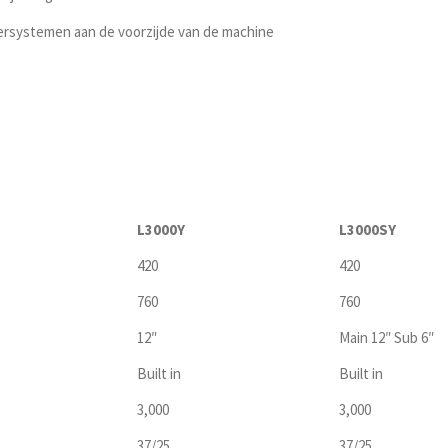
ersystemen aan de voorzijde van de machine
L3000Y
L3000SY
420
420
760
760
12″
Main 12″ Sub 6″
Built in
Built in
3,000
3,000
37/25
37/25