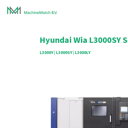
Ga
direct
naar
de
hoofdinhoud
Hyundai Wia
L3000SY S
L3000Y | L3000SY | L3000LY