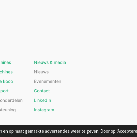
hines
Nieuws & media
chines
Nieuws
e koop
Evenementen
pport
Contact
 onderdelen
LinkedIn
steuning
Instagram
 en op maat gemaakte advertenties weer te geven. Door op ‘Accepteren’