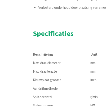
Verbeterd onderhoud door plaatsing van sme
Specificaties
Beschrijving
Unit
Max. draaidiameter
mm
Max. draailengte
mm
Klauwplaat grootte
inch
Aandrijfmethode
-
Spiltoerental
r/min
Spilvermogen
kW