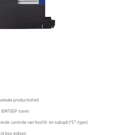
ximale productiviteit
as BMT65P-toren
rde controle van hoofd- en subspil (“S”-type)
zij box-gidsen