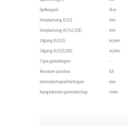
Spilkoppel
N.m
Verplaatsing X/Y/Z
mm
Verplaatsing (X/Y/Z/ZB)
mm
IJlgang (X/Y/Z)
m/min
IJlgang (X/Y/Z/ZB)
m/min
Type geleidingen
-
Revolver posities
EA
Gereedschapafmetingen
mm
Aangedreven gereedschap
r/min