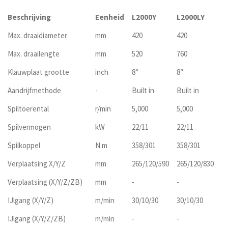
Beschrijving
Eenheid
L2000Y
L2000LY
L
Max. draaidiameter
mm
420
420
4
Max. draailengte
mm
520
760
5
Klauwplaat grootte
inch
8″
8″
Ma
Aandrijfmethode
-
Built in
Built in
Bu
Spiltoerental
r/min
5,000
5,000
5,
Spilvermogen
kW
22/11
22/11
22
Spilkoppel
N.m
358/301
358/301
35
Verplaatsing X/Y/Z
mm
265/120/590
265/120/830
-
Verplaatsing (X/Y/Z/ZB)
mm
-
-
26
IJlgang (X/Y/Z)
m/min
30/10/30
30/10/30
-
IJlgang (X/Y/Z/ZB)
m/min
-
-
30