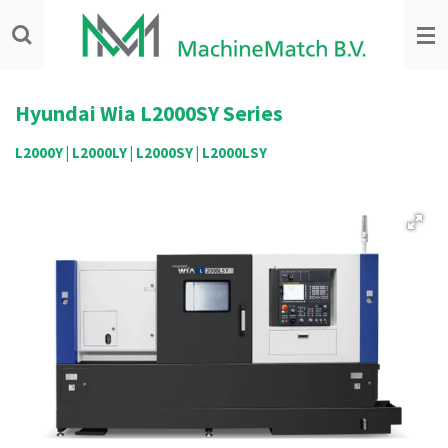
Ga
direct
naar
de
hoofdinhoud
Hyundai Wia
L2000SY Series
L2000Y | L2000LY | L2000SY | L2000LSY