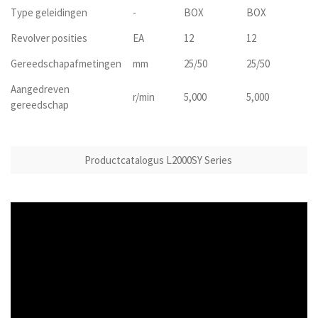
Type geleidingen
-
BOX
BOX
B
Revolver posities
EA
12
12
1
Gereedschapafmetingen
mm
25/50
25/50
25
Aangedreven
r/min
5,000
5,000
5,
gereedschap
Productcatalogus L2000SY Series