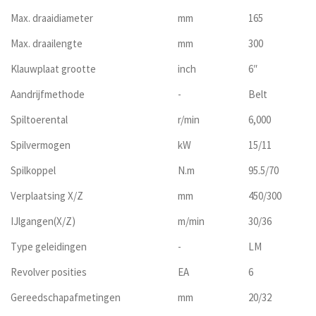
Max. draaidiameter
mm
165
Max. draailengte
mm
300
Klauwplaat grootte
inch
6″
Aandrijfmethode
-
Belt
Spiltoerental
r/min
6,000
Spilvermogen
kW
15/11
Spilkoppel
N.m
95.5/70
Verplaatsing X/Z
mm
450/300
IJlgangen(X/Z)
m/min
30/36
Type geleidingen
-
LM
Revolver posities
EA
6
Gereedschapafmetingen
mm
20/32