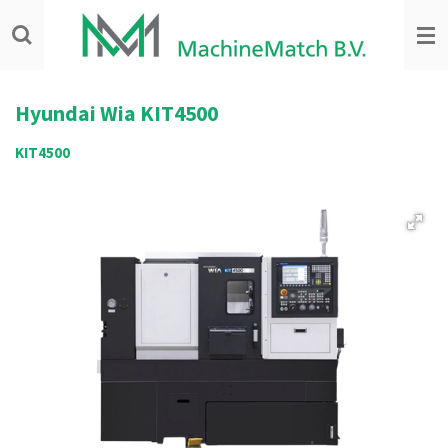
Ga
direct
naar
de
hoofdinhoud
Hyundai Wia
KIT4500
KIT4500