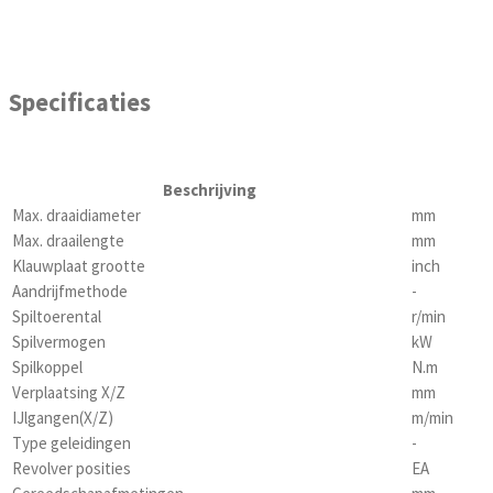
Specificaties
Beschrijving
Max. draaidiameter
mm
Max. draailengte
mm
Klauwplaat grootte
inch
Aandrijfmethode
-
Spiltoerental
r/min
Spilvermogen
kW
Spilkoppel
N.m
Verplaatsing X/Z
mm
IJlgangen(X/Z)
m/min
Type geleidingen
-
Revolver posities
EA