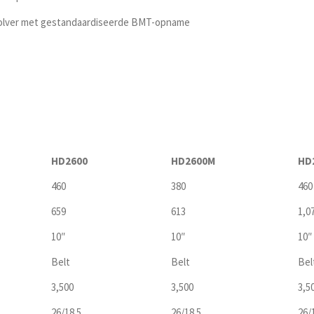
evolver met gestandaardiseerde BMT-opname
HD2600
HD2600M
HD
460
380
460
659
613
1,0
10″
10″
10″
Belt
Belt
Bel
3,500
3,500
3,5
26/18.5
26/18.5
26/