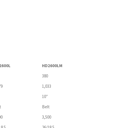
2600L
HD2600LM
380
79
1,033
10″
t
Belt
00
3,500
18.5
26/18.5