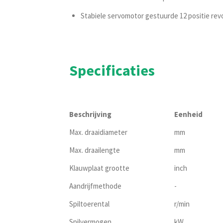
Stabiele servomotor gestuurde 12 positie r
Specificaties
Beschrijving
Eenheid
Max. draaidiameter
mm
Max. draailengte
mm
Klauwplaat grootte
inch
Aandrijfmethode
-
Spiltoerental
r/min
Spilvermogen
kW