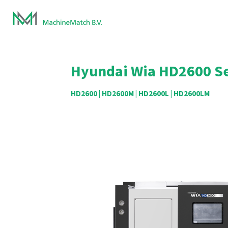
Ga
direct
naar
de
hoofdinhoud
Hyundai Wia HD2600 Se
HD2600 | HD2600M | HD2600L | HD2600LM