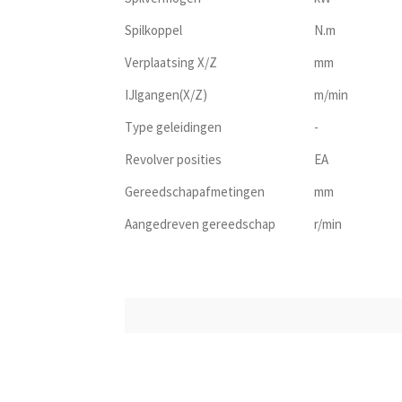
Spilkoppel
N.m
Verplaatsing X/Z
mm
IJlgangen(X/Z)
m/min
Type geleidingen
-
Revolver posities
EA
Gereedschapafmetingen
mm
Aangedreven gereedschap
r/min