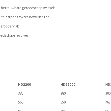
en betrouwbare gereedschapswissels
iliteit tijdens zware bewerkingen
oeroppervlak
eedschapsrevolver
HD2200
HD2200C
HD
380
380
300
565
550
467