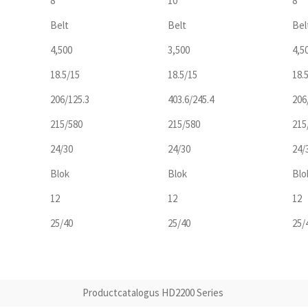
8″
10″
8″
Belt
Belt
Bel
4,500
3,500
4,5
18.5/15
18.5/15
18.
206/125.3
403.6/245.4
206
215/580
215/580
215
24/30
24/30
24/
Blok
Blok
Blo
12
12
12
25/40
25/40
25/
Productcatalogus HD2200 Series