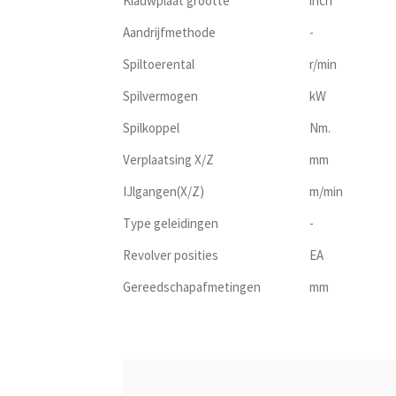
Klauwplaat grootte
inch
Aandrijfmethode
-
Spiltoerental
r/min
Spilvermogen
kW
Spilkoppel
Nm.
Verplaatsing X/Z
mm
IJlgangen(X/Z)
m/min
Type geleidingen
-
Revolver posities
EA
Gereedschapafmetingen
mm