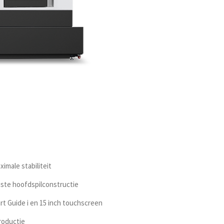
imale stabiliteit
uste hoofdspilconstructie
t Guide i en 15 inch touchscreen
productie