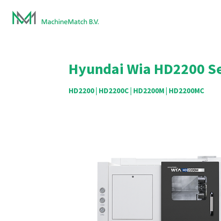
Ga
direct
naar
de
hoofdinhoud
Hyundai Wia HD2200 Se
HD2200 | HD2200C | HD2200M | HD2200MC