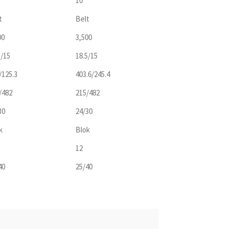
10″
t
Belt
00
3,500
5/15
18.5/15
/125.3
403.6/245.4
/482
215/482
30
24/30
k
Blok
12
40
25/40