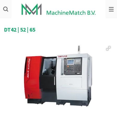
Ga
direct
naar
de
hoofdinhoud
DT42
|
52
|
65