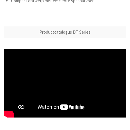
Compact ontwerp met efficiënte spaanafvoer
Productcatalogus DT Series