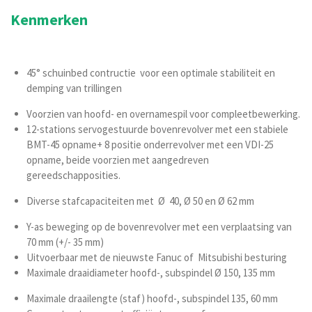
Kenmerken
45° schuinbed contructie voor een optimale stabiliteit en
demping van trillingen
Voorzien van hoofd- en overnamespil voor compleetbewerking.
12-stations servogestuurde bovenrevolver met een stabiele
BMT-45 opname+ 8 positie onderrevolver met een VDI-25
opname, beide voorzien met aangedreven
gereedschapposities.
Diverse stafcapaciteiten met Ø 40, Ø 50 en Ø 62 mm
Y-as beweging op de bovenrevolver met een verplaatsing van
70 mm (+/- 35 mm)
Uitvoerbaar met de nieuwste Fanuc of Mitsubishi besturing
Maximale draaidiameter hoofd-, subspindel Ø 150, 135 mm
Maximale draailengte (staf) hoofd-, subspindel 135, 60 mm