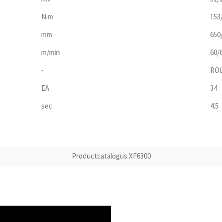
N.m
153
mm
650
m/min
60/
-
RO
EA
34
sec
4.5
Productcatalogus XF6300