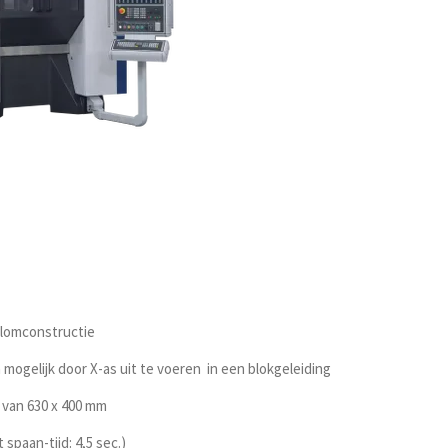
olomconstructie
gelijk door X-as uit te voeren in een blokgeleiding
van 630 x 400 mm
paan-tijd: 4,5 sec.)