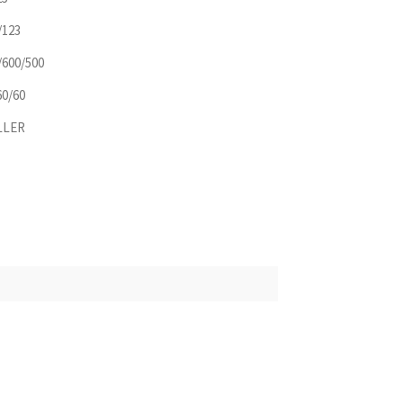
/123
/600/500
60/60
LLER