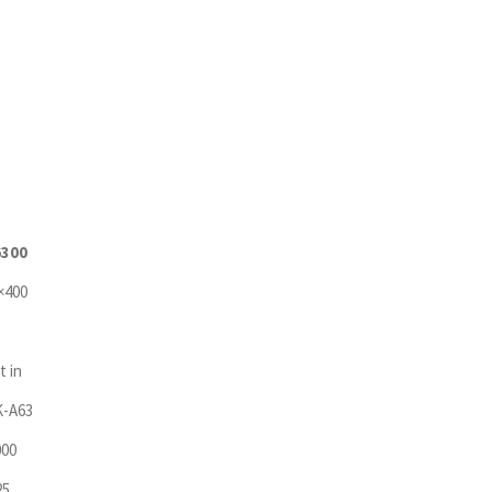
300
×400
t in
-A63
000
25