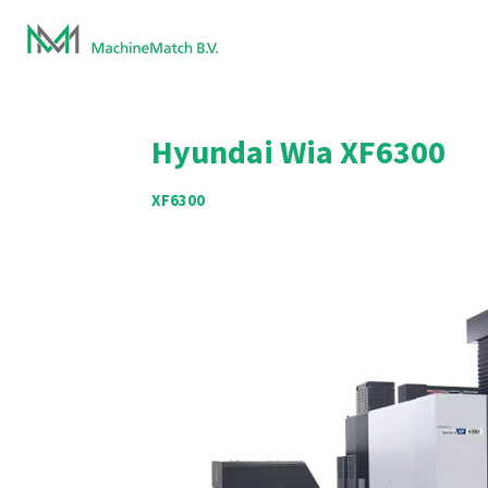
Ga
direct
naar
de
hoofdinhoud
Hyundai Wia
XF6300
XF6300