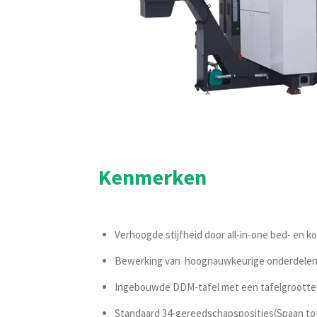
Kenmerken
Verhoogde stijfheid door all-in-one bed- en k
Bewerking van hoognauwkeurige onderdelen mo
Ingebouwde DDM-tafel met een tafelgrootte 
Standaard 34-gereedschapsposities(Spaan tot s