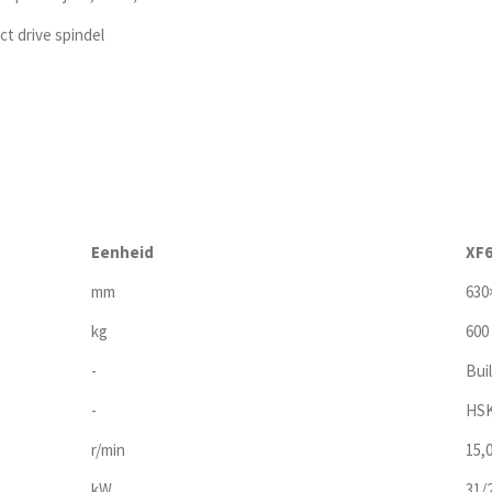
ct drive spindel
Eenheid
XF6
mm
630
kg
600
-
Buil
-
HSK
r/min
15,
kW
31/