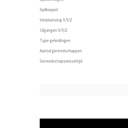
Spilkoppel
Verplaatsing X/Y/Z
IJlgangen X/Y/Z
Type geleidingen
Aantal gereedschappen
Gereedschapswisseltijd