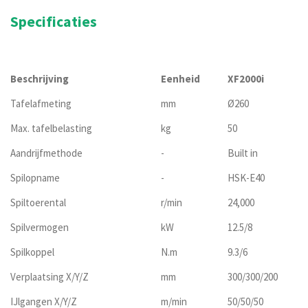
Specificaties
Beschrijving
Eenheid
XF2000i
Tafelafmeting
mm
Ø260
Max. tafelbelasting
kg
50
Aandrijfmethode
-
Built in
Spilopname
-
HSK-E40
Spiltoerental
r/min
24,000
Spilvermogen
kW
12.5/8
Spilkoppel
N.m
9.3/6
Verplaatsing X/Y/Z
mm
300/300/200
IJlgangen X/Y/Z
m/min
50/50/50