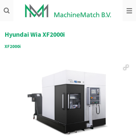
Ga
direct
naar
de
hoofdinhoud
Hyundai Wia
XF2000i
XF2000i