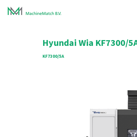
Ga
direct
naar
de
hoofdinhoud
Hyundai Wia
KF7300/5
KF7300/5A