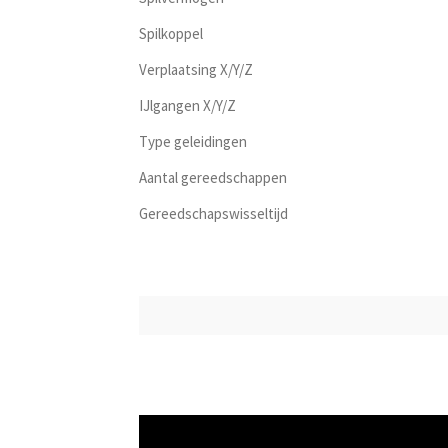
Spilkoppel
Verplaatsing X/Y/Z
IJlgangen X/Y/Z
Type geleidingen
Aantal gereedschappen
Gereedschapswisseltijd