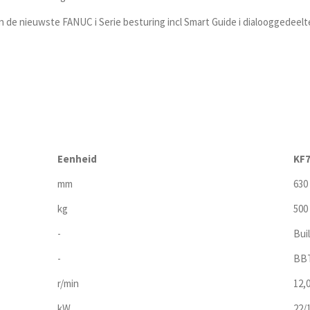
de nieuwste FANUC i Serie besturing incl Smart Guide i dialooggedeelt
Eenheid
KF7
mm
630
kg
500
-
Buil
-
BB
r/min
12,
kW
22/