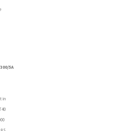
e
300/5A
t in
T40
000
18.5