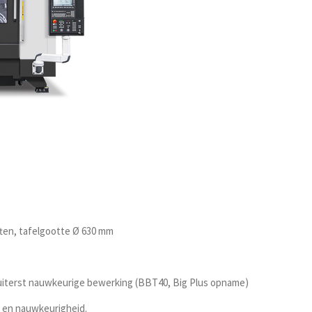
ten, tafelgootte Ø 630 mm
 uiterst nauwkeurige bewerking (BBT40, Big Plus opname)
k en nauwkeurigheid.