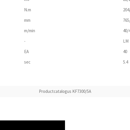
N.m
204
mm
765
m/min
40/
-
LM
EA
40
sec
5.4
Productcatalogus KF7300/5A