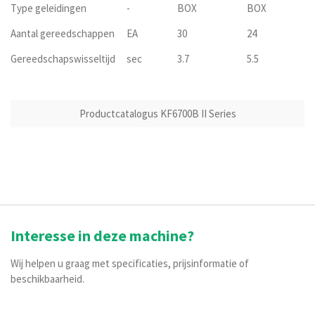
Type geleidingen
-
BOX
BOX
Aantal gereedschappen
EA
30
24
Gereedschapswisseltijd
sec
3.7
5.5
Productcatalogus KF6700B II Series
Interesse in deze machine?
Wij helpen u graag met specificaties, prijsinformatie of
beschikbaarheid.