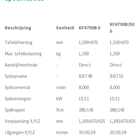
KF6700B/50
Beschrijving
Eenheid
KF6700B II
II
Tafelafmeting
mm
1,500×670
1,500×670
Max. tafelbelasting
kg
1,300
1,300
Aandrijfmethode
-
Direct
Direct
Spilopname
-
BBT40
BBT50
Spiltoerental
r/min
8,000
8,000
Spilvermogen
kW
15/11
15/11
Spilkoppel
N.m
286/143
286/143
Verplaatsing X/Y/Z
mm
1,300/670/635
1,300/670/635
IJlgangen X/Y/Z
m/min
30/30/24
30/30/24