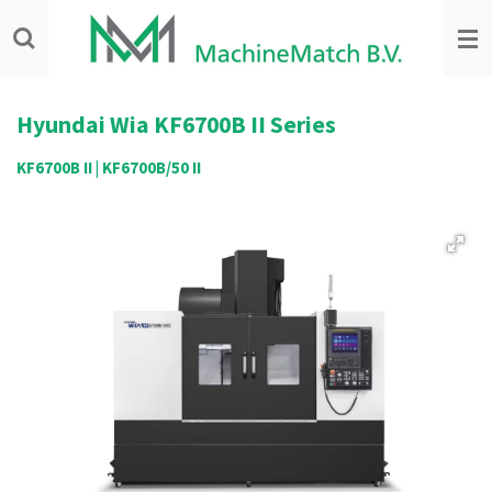
Ga
direct
naar
de
hoofdinhoud
Hyundai Wia KF6700B II Series
KF6700B II | KF6700B/50 II