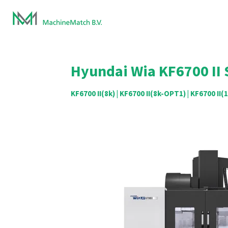
Ga
direct
naar
de
hoofdinhoud
Hyundai Wia KF6700 II
KF6700 II(8k) | KF6700 II(8k-OPT1) | KF6700 II