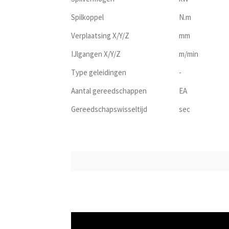
Spilkoppel
N.m
Verplaatsing X/Y/Z
mm
IJlgangen X/Y/Z
m/min
Type geleidingen
-
Aantal gereedschappen
EA
Gereedschapswisseltijd
sec