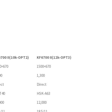
700 II(10k-OPT2)
KF6700 II(12k-OPT3)
0×670
1500×670
00
1,300
ect
Direct
T40
HSK-A63
000
12,000
5/11
18.5/11