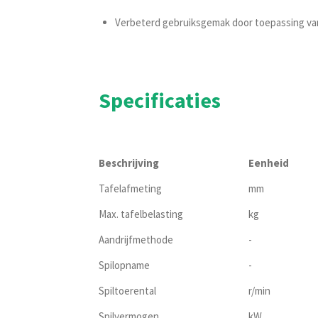
Verbeterd gebruiksgemak door toepassing van 
Specificaties
Beschrijving
Eenheid
Tafelafmeting
mm
Max. tafelbelasting
kg
Aandrijfmethode
-
Spilopname
-
Spiltoerental
r/min
Spilvermogen
kW