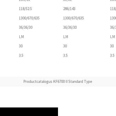
118/52.5
286/143
118
1300/670/635
1300/670/635
130
36/36/30
36/36/30
36/
LM
LM
LM
30
30
30
3.5
3.5
3.5
Productcatalogus KF6700 II Standard Type