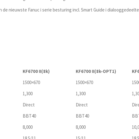
de nieuwste Fanuc i serie besturing incl. Smart Guide i dialooggedeelte
KF6700 II(8k)
KF6700 II(8k-OPT1)
KF6
1500×670
1500×670
150
1,300
1,300
1,3
Direct
Direct
Dir
BBT40
BBT40
BB
8,000
8,000
10,
18.5/11
15/11
18.