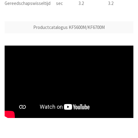
Gereedschapswisseltijd
sec
3.2
3.2
Productcatalogus KF5600M/KF6700M