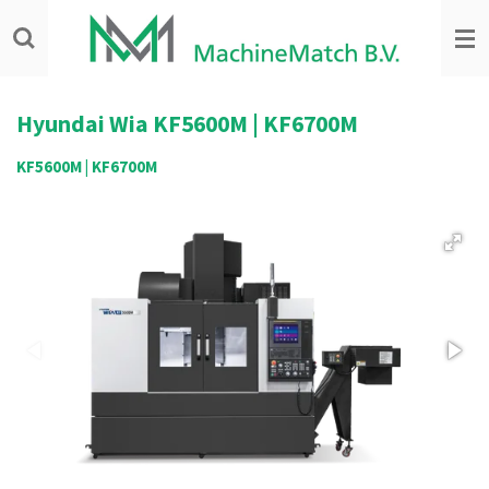
Ga
direct
naar
de
hoofdinhoud
Hyundai Wia
KF5600M | KF6700M
KF5600M | KF6700M