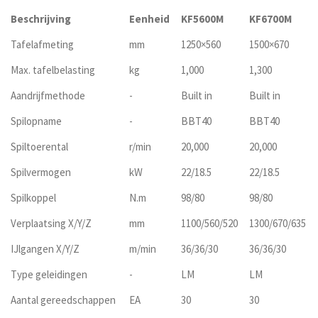
Beschrijving
Eenheid
KF5600M
KF6700M
Tafelafmeting
mm
1250×560
1500×670
Max. tafelbelasting
kg
1,000
1,300
Aandrijfmethode
-
Built in
Built in
Spilopname
-
BBT40
BBT40
Spiltoerental
r/min
20,000
20,000
Spilvermogen
kW
22/18.5
22/18.5
Spilkoppel
N.m
98/80
98/80
Verplaatsing X/Y/Z
mm
1100/560/520
1300/670/635
IJlgangen X/Y/Z
m/min
36/36/30
36/36/30
Type geleidingen
-
LM
LM
Aantal gereedschappen
EA
30
30