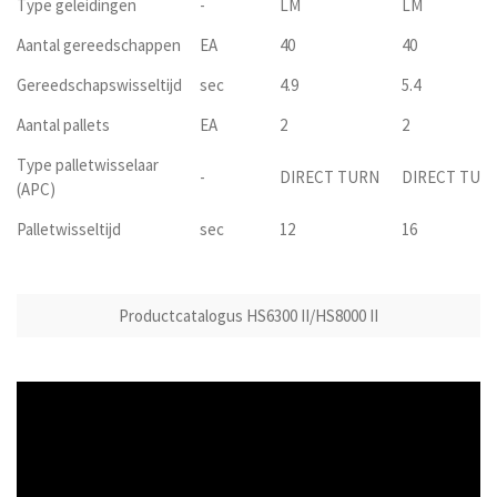
Type geleidingen
-
LM
LM
Aantal gereedschappen
EA
40
40
Gereedschapswisseltijd
sec
4.9
5.4
Aantal pallets
EA
2
2
Type palletwisselaar
-
DIRECT TURN
DIRECT TUR
(APC)
Palletwisseltijd
sec
12
16
Productcatalogus HS6300 II/HS8000 II