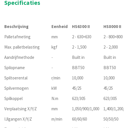
Specificaties
Beschrijving
Eenheid
HS6300 II
HS8000 II
Palletafmeting
mm
2 - 630×630
2 - 800×800
Max. palletbelasting
kgf
2 - 1,500
2 - 2,000
Aandrijfmethode
-
Built in
Built in
Spilopname
-
BBT50
BBT50
Spiltoerental
r/min
10,000
10,000
Spilvermogen
kW
45/25
45/25
Spilkoppel
N.m
623/305
623/305
Verplaatsing X/Y/Z
mm
1,050/900/1,000
1,400/1,200/1
IJlgangen X/Y/Z
m/min
60/60/60
50/50/50