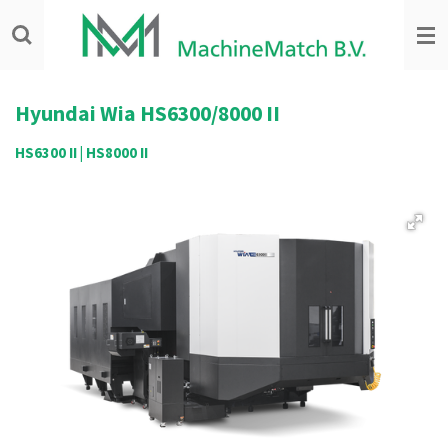
Ga
direct
naar
de
hoofdinhoud
Hyundai Wia HS6300/8000 II
HS6300 II | HS8000 II